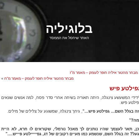
בלוגיליה
האתר שיחסל את הממסד
מבחר מהטור איליה חופר לעומק – מאמר מ”ז
מבחר מהטור איליה חופר לעומק – מאמר מ”ח
»
פילטע פיש
ידידי המשעשע צינגלה, היתה תאוריה בשיחה אחרי סדר פסח, למה אנשים שונאים
פילטע פיש.
זה בגלל השם…
גפילטע פיש
…"
,
גיחך צינגלה, שמשוגע על צלילים של מילים.
מה?"
כן, תאר לעצמך שהיו נותנים לך מאכל נורמלי, שקוראים לו חרא, לא היית
געל?
זה בגלל השם, שנשמע כמו מעיים רקובים של דג, גפייייילטע פיייש…."