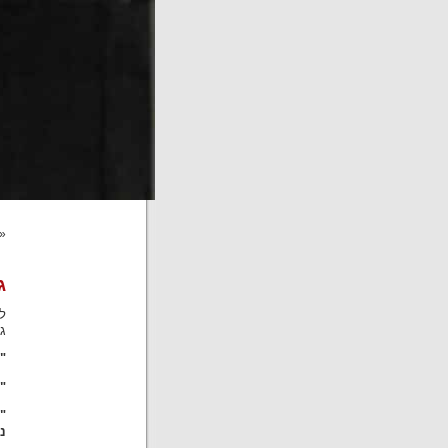
«
ג
ל
ג
"
"
"
נ