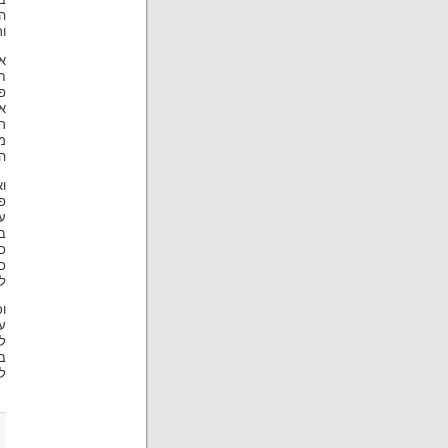
ב
ה
ור
א
ח
פ
א
ר
מ
ה
ו
פ
ע
ב
כ
כ
לג
ו
ע
ל
ב
ל