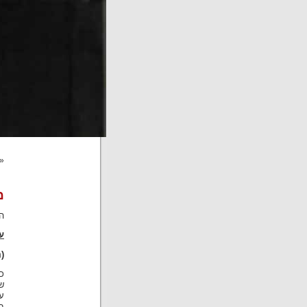
«
מ
ה
ע
(
כ
ש
ע