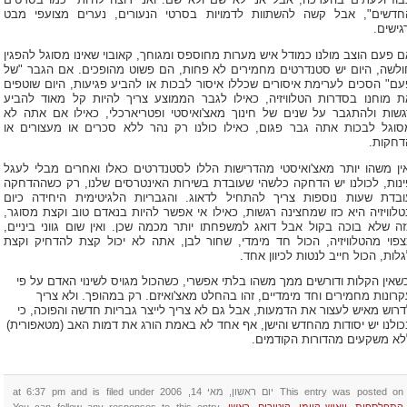
בוז ולעתים בהערכה, אבל אני לא שם ולא שם. ואני רוצה להיות "כמו בסרטים
חדשים", אבל קשה להשתוות לדמויות בסרטי הנעורים, נערים מצועפי מבט
גישים.
ם פעם הוצב מולנו כמודל איש מערות מחוספס ומגוחך, קאובוי שאינו מסוגל להפגין
ולשה, היום יש סטנדרטים מחמירים לא פחות, הם פשוט מהופכים. אם הגבר "של
עם" הסכים לערימת איסורים שכללו איסור לבכות או להביע פגיעות, היום שוטפים
ת מוחנו בסדרות הטלוויזיה, כאילו לגבר הממוצע צריך להיות קל מאוד להביע
גשות ולהתגבר על שנים של חינוך מאצ'ואיסטי ופטריארכלי, כאילו אם אתה לא
סוגל לבכות אתה גבר פגום, כאילו כולנו רק נהר ללא סכרים או מעצורים או
דחקות.
אין משהו יותר מאצ'ואיסטי מהדרישות הללו לסטנדרטים כאלו ואחרים מבלי לעגל
ינות, לכולנו יש הדחקה כלשהי שעובדת בשירות האינטרסים שלנו, רק כשההדחקה
ובדת שעות נוספות צריך להתחיל לדאוג. והגבריות הלגיטימית היחידה כיום
טלוויזיה היא כזו שמחצינה רגשות, כאילו אי אפשר להיות בנאדם טוב וקצת מסוגר,
זה שלא בוכה בקול אבל דואג למשפחתו יותר מכמה שכן. ואין שום גווני ביניים,
צפוי מהטלוויזיה, הכול חד מימדי, שחור לבן, אתה לא יכול קצת להדחיק וקצת
לות, הכול חייב לנטות לכיוון אחד.
כשאין הקלות ודורשים ממך משהו בלתי אפשרי, כשהכול מגויס לשינוי האדם על פי
קרונות מחמירים וחד מימדיים, זהו בהחלט מאצ'ואיזם. רק במהופך. ולא צריך
דרוש מאיש לעצור את הדמעות, אבל גם לא צריך לייצר גבריות חדשה והפוכה, כי
כולנו יש יסודות מהחדש והישן, אף אחד לא באמת הורג את דמות האב (מטאפורית)
לא משקעים מהדורות הקודמים.
This entry was posted on יום ראשון, מאי 14, 2006 at 6:37 pm and is filed under