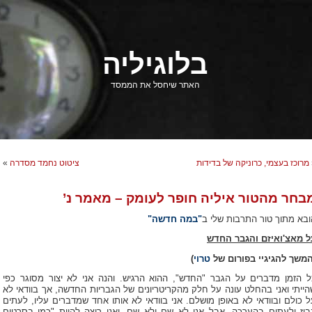
בלוגיליה
האתר שיחסל את הממסד
מרוכז בעצמי, כרוניקה של בדידות
ציטוט נחמד מסדרה
»
בחר מהטור איליה חופר לעומק – מאמר נ’
ובא מתוך טור התרבות שלי ב
"במה חדשה"
ל מאצ'ואיזם והגבר החדש
המשך להגיגיי בפורום של
טרוי
)
ל הזמן מדברים על הגבר "החדש", ההוא הרגיש. והנה אני לא יצור מסוגר כפי
הייתי ואני בהחלט עונה על חלק מהקריטריונים של הגבריות החדשה, אך בוודאי לא
ל כולם ובוודאי לא באופן מושלם. אני בוודאי לא אותו אחד שמדברים עליו, לעתים