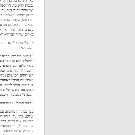
באורך מלא על ברווזים, פ
נכנסת לרשימת התוספות 
יצר מדור ייחודי ב"העיר"
באופן שממנו השתמע כי 
דודו גבע, היחידי שהיה פ
במאמר זה ומבוסס על או
באדום-שחור-לבן היא לא
טירוף? גאונות? לא יוד
הספר כולו.
"קוראיי היקרים, הרשו 
ירושלים הוא גם חבר נשמ
בלתי נלאה וגם הוציא ס
חוכמה ודחקות אנקדוטות
השירותים המושלם (נוסה
ישרוץ עם חבריו האוהדים
לו פיסות סושי לווייתן 
תמים עם פוטנציאל שנשב
המפותלת סביב הדף בספ
"דלות חומר!"
(דודו גבע
כבר בפתיחה מתכתב גבע ע
שלום, מתי גולן ו"רון ה
הדיאלוג שלו בועט, בדרך
אראל סג"ל, ידידו הפאשי
להפסיק להיות אופוזיציו