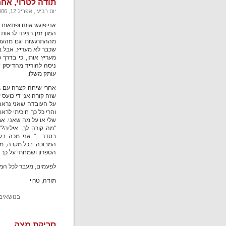
תודה לטרוי, אח
יום רביעי, אפריל 12, 2006
אני פוגש אותו ופתאום 
המון זמן רציתי לראו
מההתרגשות וגם מהעוב
שכבר לא מעריץ, אבל בר
מעריץ אותו, כי בדרך 
ניסה להוריד מהדיסק ש
עותק משלו.
אחרי שיחה קצרה עם גי
שזה קורה אני די כועס 
על העובדה שאני נראה 
והרי כל כך חיכיתי לרא
שלי או על מה שאני. אב
"מה קורה לך, איליה?
בסדר…" אני מכה בקוד
המבוכה. בכל מקרה, מ
הספרון ושמחתי על כך 
לפעמים, מעבר לכל המלמ
תודה, טרוי
בנושאים
סריקת מצה