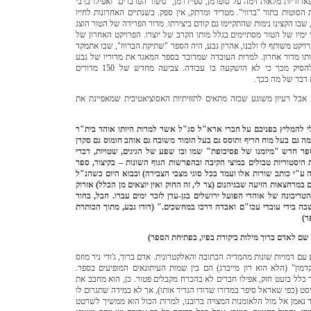
ארודיות מלאות זימה על סופרמן, ספיידרמן, "סיפור הפרברים" ואפילו ברבי
הסוטות בתור "ברווי". מטריד ומרתק, אין ספק.
בשנתיים האחרונות לחייו
, שבו הקצינו נימות שהתקיימו גם קודם ביצירתו. מדור הפרידה של הטור הוצג
ימיו של הטור מסתיימים בגלל מותו הקרב של יוצרו.
הפרויקט האחרון של
רויקט משותף לו ולבנו, אהרון גבע, היה הספר "שתיקת הברווז", שבו אתמקד
תו מדור אחרון.
למרות העובדה שמדובר בספר המאגד את מדוריו של גבע
בשנים האחרונות, אין להסיק מכך כי לא הושקעה בו עבודה. צביעה מחדש של 150 מדורים
 דבר של מה בכך.
ע, אבל רעיון משוגע שכזה מתאים לתזזיתיות האסוציאטיבית שמאפיינת את
לי להמליץ בפניכם על חברי ארא"ל סג"ל אשר למרות היותו אוהד בית"ר
ה גם בעל מוח חריף ותוסס גם בעל הומור משובח גם אוהב חומוס גם סקרן
פר חדש "מיומנו של פסיכופת" שמו ובו שפע של הגיגים, שטויות, דברי
 היסטוריות טבולים במיצי הקיבה ובהפרשות הגוף השונות – בקיצור, ספר
 ע"י כותב שורות אלו ועמד בכל סוגי מצבי הצבירה) ובבוא היום כשהנ"ל
 במרחצאות הזיעה שבגיהנום (צר לי, זה החוק ואין יוצאים מן הכלל) אזרוק
מהטריבונה של אוהדי הפועל ירושלים בגן-עדן לזכר ימים עברו. חבל, בחור
ה בידי עובדי עכו"ם ואבדה דרכו במחשכים." (דודו גבע, מתוך הכותרת
ר)
 שם לאדם ברוך מילות ביקורת בפיו, בפתיחת הספר)
ם דמויות שונות מהמדיה הכתובה והאלקטרונית. אדם ברוך, ג'ודי ניר מוזס
קדמון" (הלא הוא רון מייברג) הם בין שמות העיתונאים המופיעים בספר.
 כלל בועט חזק, אפילו חברים לא בהכרח מקבלים פטור. כן, הוא מחבב את
סט (כפי שאראל סיפר במדורו שדודו הגדיר אותו), אך לא במידה שתגרום לו
נר נאמן אל מול הלאומנות המצויה ברובנו, למרות הכול הוא ממשיך לשרטט