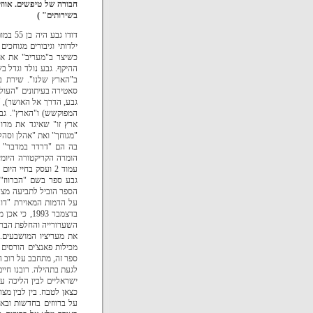
חבורה של טיפשים. אווזי
בשירותים" )
דודו ג
ילדותי וגיבורים מגוחכ
כשיצר ב"מעריב" את אחד
ההיקף.
גבע נולד וגדל ב
ב"הארץ שלנו". שירת ב
סאטירה בעיתונים "העולם 
גבע, הדרך אל האושר), "
המפוקשש) ו"הארץ".
גב
ארץ זו" שאיגד את מדו
"מגוחך" ואת "אהלן וסהל
בה הם "דרדר במדבר" ו"
הומרה הקריקטורה היומי
עמוד 2 ועסק בחיי היום יום המוטרפים של ברווזים וחיות משק אחרות.
גבע ספר בשם "הברווז" 
הספר הוביל לתביעה מצד
על הדמות המאוירת "דונ
בדצמבר 1993
השערורייה והחלפת הברוו
את מעריציו המושבעים.
מכילות פאנצ'ים הורסים ו
ספר זה, מתחבב על רוב ה
לגעת בתהילה. רובנו חיים
ישראליים לבין הליכה ע
כצאן לטבח. בין לבין מצ
על ברווזים בחדשות ובאנ