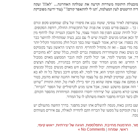
 המובטלת היתומה משדרות וקרעה את שמלתה האחרונה…
'לא!!!' זעקה
ה הרוטטים לעין המצלמה, 'תנו לי להתאפר קודם!'"
(עוד ידיעה מפוברקת
שמצורפת לאיור עסיסי, שוטח גבע את סיפורו של צלם שמחפש סקופ וגורם
 – ובעצם פורש בפנינו את פניה של התקשורת החולה, רודפת הסקופים.
 יכול להיות שגבע הפגין פה הומור עצמי, על חשבון הנטייה שלו לדחוף מין
ת?
וכאן אנחנו מגיעים לבעיה שיש לי עם גבע, בעיה שמתחילה להיווצר כבר
ת בספרו. אני קורא, אומר לעצמי שזה בסך הכול חלק מההומור הקליל יותר
סה מדי פעם – ואז זה מתחיל להחריף.
הרמז הרציני הראשון נוצר בקומיקס
 נשים גאות ומשוחררות משספות גברים למוות, בגלל שהם "לא מחוברים
ר, אני ממשיך לומר, אני יכול להבין למה הגבר הממוצע מאוים ממבול
 החדש. ואז מגיע המדור שבו נלחם הברווז בבהגירה, מפלצת הציצים
 המעורפלת והמעוותת.
יכול להיות שגבע חש מאוים מנשים בכלל ומנשים
ת שמלבד ההיבט המיני הוא, איך לומר, לא ממש חיבב נשים?
כל זה לא בא
ו של גבע, שמיטיב לצחוק גם על עצמו ועל מראה החננה שהוא מדגמן, בטור
 ממקם את עצמו איפה שהוא בין יוסי ביילין לארז טל, תחת התווית "שרוט
הזה אמנם מושקע וגאוני, אבל איננו מגיע לקרסוליים של הספר "הברווז".
יננו קורא מושבע של יצירותיו יחסרו התוספות המיוחדות מהספר הקודם.
ם כיצד הברווז מתפגר והאווז משתלט לו על המדור.
בועט כהוגן באווז, מנסה להשלים אתו ושוב מתפגר. בדרך החוצה מהעולם יש
גן עדן וקומיקס על מסעו של הברווז הקם לתחייה לגאולה, עם איורים מעוותים
טבה.
ור
,
החרמנות מחייבת
,
התפלספות
,
חגיגה של יצירתיות
,
ייאוש קיומי
,
ראשי
,
שמחה
|
No Comments »