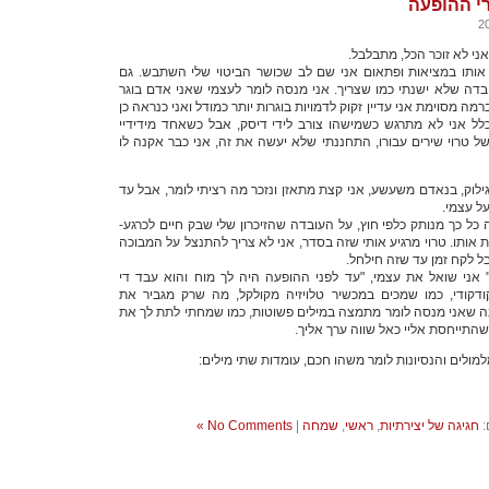
רי ההופעה
אני לא זוכר הכל, מתבלבל.
ת אותו במציאות ופתאום אני שם לב שכושר הביטוי שלי השתבש. גם
דה שלא ישנתי כמו שצריך. אני מנסה לומר לעצמי שאני אדם בוגר
מה מסוימת אני עדיין זקוק לדמויות בוגרות יותר כמודל ואני כנראה כן
כלל אני לא מתרגש כשמישהו צורב לידי דיסק, אבל כשאחד מידידיי
ל טרוי שירים עבורו, התחננתי שלא יעשה את זה, אני כבר אקנה לו
לוק, בנאדם משעשע, אני קצת מתאזן ונזכר מה רציתי לומר, אבל עד
על עצמי.
כל כך מנותק כלפי חוץ, על העובדה שהזיכרון שלי שבק חיים לכרגע-
ות אותו. טרוי מרגיע אותי שזה בסדר, אני לא צריך להתנצל על המבוכה
ל לקח זמן עד שזה חילחל.
" אני שואל את עצמי, "עד לפני ההופעה היה לך מוח והוא עבד די
קודי, כמו שמכים במכשיר טלויזיה מקולקל, מה שרק מגביר את
ה שאני מנסה לומר מתמצה במילים פשוטות, כמו שמחתי לתת לך את
שהתייחסת אליי כאל שווה ערך אליך.
ולים והנסיונות לומר משהו חכם, עומדות שתי מילים:
:
חגיגה של יצירתיות
,
ראשי
,
שמחה
|
No Comments »