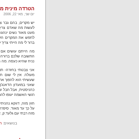
הטרדה מינית מ
יום שני, מאי 22, 2006
יש מקרים, בהם גבר צ
לעשות מה שאדם צריך 
מעט מאוד נשים ינהגו ב
לחפש את המקרים הללו
ברור לי מה הייתי צריך 
מה הייתם עושים אם מ
התשובה שלכם ברורה לי
נניח שהיא כעסה. מה 
אני צבטתי בחזרה- תוך
מעולה. אין לי שום 
שעשיתי הוא להפוך את
שאני במועדון הדאנג'ן
כהניסטית, אבל חבל שזי
רגשי האשמה יעופו להם
חוץ מזה, דווקא נהנית
על כך עד מאוד. סיפרת
מזה רבתי עם גלעד.ק, 
בנושאים:
ה