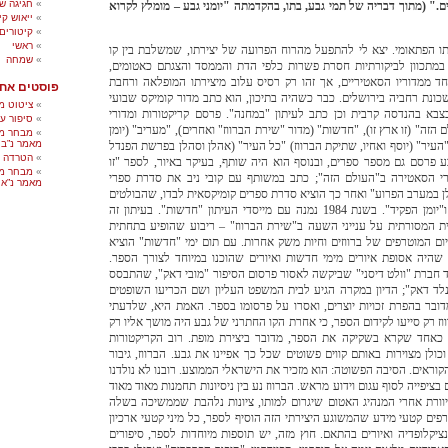
חגיגה של
ם." (מתוך דבריה של תמי גבע, בתו, בהקדמתה "יומני גבע – מומלץ לקרוא
ייאוש קי
קיטורים
ראשי
בע היה בן 55 במותו הפתאומי. יצא לי להתפעל מהרוח הפרועה של יצירתו, שמשלבת בין קו
שמחה
ים במתכוון לביקורתיות חסרת פשרות כלפי הדת והממסד והצגתם כאטומים,
 ממדוריו הסאטיריים, אך זהו רק רסיס עלוב מיצירתו המופלאה ורחבת
פוסטים אחר
שכונת רחביה בירושלים. כבר כשהיה בתיכון, הוא כתב מדור קומיקס שבועי
ציטוט מע
צבא בהנדסה קרבית וכן כתב לעיתון "במחנה".
פרסם קריקטורות ומדורי
סיפור ע
הזה" (זו ארץ זו), "חדשות" (מדור "שירת הברווז" ואחרים), "מעריב" (יומן
מבחר מה
מאמר נ”ב
העיר" (יוסף ואחיו, שתיקת הברווז) "כל העיר" (אהלן וסהלן בפרשת הפנדל
הטרדה מ
ע פרסם גם מספר ספרים, ובנוסף הוא היה שותף, בעיקר באיור, לספר "זו
מבחר מה
רי הסאטירה ב"העולם הזה"; כתב במשותף עם קובי ניב את סדרת ספרי
מאמר נ”א
ן במערב הפרוע" ואחר כך הוציא סדרת ספרים קומיקסאית לבדו, שהבולטים
יומן הפקיד".
בשנת 1984 נמנה עם מייסדי העיתון "חדשות". בעיתון זה
ת המסורתית על ענייני השעה ב"שירת הברווז" – ריבוע שהופיע בתחתית
עם תום ימי "חדשות" הוציא
שהיה אסופת איורים מימי חדשות ואיורים שהוכנו במיוחד לצורך הספר.
 חברת "וולט דיסני" שביקשה לאסור פרסום הסיפור "מובי דאק", שהתבסס
לד דאק"; הדיון במקרה הגיע לבית המשפט העליון ושם הכריעו השופטים
, כי אכן מדובר בהפרת זכויות יוצרים, ואסרו על פרסומו בספר. האמת היא, שלדעתי
ז רק סייעו לקידום הספר, כי אחרת הקו החתרני של גבע היה מושך אליו רק
כאחד שקרא בשקיקה את הספר, מדובר ביצירת מופת. רוב הקריקטורות
כולן מצוירות באותם קווים פשוטים שכל כך אפיינו את גבע. הברווז, גיבור
קוראים. הסיבה הפשוטה: הוא מזכיר את הישראלי הממוצע. רובנו לא נולדנו
 בציפייה לסוף עגום וידוע מראש. הברווז נע בין ניסיונות תחמנות מאוד מאוד
יוורת אחרי המנהיג האטום שיגרום למותו, ציונות נלהבת שממשיכה בשלה
ורפים קטעי מידע שהמשוגע היצירתי הזה הוסיף לספר, כל מיני קטעי ארכיון
ציקלופדיה ואיורים בהתאם. חוץ מזה, יש תוספות מיוחדות לספר, סיפורים