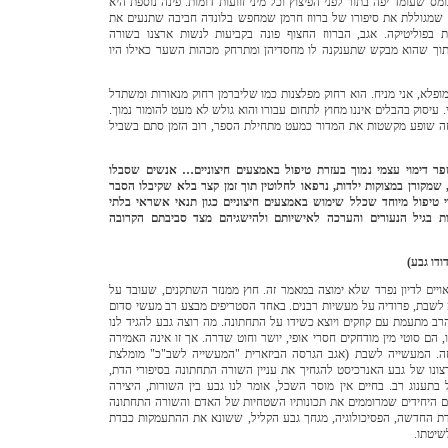
 שעומד יפה בתור לפני הפיצוץ וכל מיני זוועות דומות. פינה נוספת היא
נה שמגוללת את סיפורו של ברווז חרמן שמחפש בלונדה חביבה שתנעים את
ת בפוליטיקה. אגב, הברווז החצוף פונה בקביעות לנשות ארצנו בשורה
וך שהוא מבקש שתענקנה לו מחסדיהן ומתרחק מכהות השער כאילו היו
ופלא, אני מניח. הוא רחוק מפלצנות כמו שליברמן רחוק מנאורות ומשתדל
י. עיסוק בהבלים איננו מחוץ לתחום עבורו והוא גולש לא מעט להומור נמוך.
חזה שופע מקשטות את המדור כמעט מתחילת הספר, רוב הזמן סתם בשביל
פר דימוי עצמי נמוך בעזרת טיפול באמצעים חיצוניים… אנשים שסבלו
 שמקורן במצוקות ילדות, נרפאו לחלוטין תוך זמן קצר בלא שקיבלו הסבר
י טיפול מיוחד שכלל שימוש באמצעים חיצוניים כגון תנאי אשראי בלתי
ניות בגיל הנעורים והערכה לאישיותם ולהישגיהם מצד סביבתם הקרובה
ודו גבע)
ויים לדיון נפרד שלא ימוצה במאמר זה. חוץ ממנזר השתקנים, שעובד על
 לשבת, פרודיה על מעשיות רבנים. באחד הסטריפים מבצע רב מעשי סדום
רב מתעמת עם קוזקים ויוצא כשידו על התחתונה.
מה רוצה גבע להגיד לנו
 הם סוטי מין מודחקים חסרי אופי, יושר וחוט שדרה. אך זו אינה האמירה
זה. המעשייה לשבת (אגב הגרסה הביזארית "המעשייה לשב"כ" מומלצת
ונו של גבע האנרכיסט להגחיך את עניין השורה התחתונה בסיפורי הדת,
בתענוג רב.
בחיים אין מוסר השכל, אומר לנו גבע בין השורות, היצירה
ים היחידים שמרוממים את תכונותיו השטחיות של האדם והשורה התחתונה
דת החדשה, הפסיכולוגיה, מגחך גבע הקליל, ששונא את ההתעמקות כבדת
שיטתו.