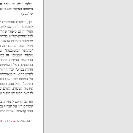
"'לא!!! לא!!!' זעקה
היתומה כאשר נחשפו שדי
של גבע)
כך, בכותרת סנסציונית 
למובטלת להתפשט לשם כך
ואולי זה גם סיפורו שלו?
לכל שתיים-שלוש בדיחו
מתמונות העירום הראשונו
ושאין שום רע בבדיחה ג
"מתקפת המשובטות", שבו
מספיק לעצמם". זה בסד
הדרישות הנשיות מהגבר
הרוטטים, בעלת המיניות
חזקות בפרט? יכול להיו
לגרוע כהוא זה מגאוניות
על הפוסט לוזר, שבו הוא
בשכל." ובכל זאת, הספר 
אין מה לעשות, לאדם שא
לקראת הסוף יש סיפור של
ואז הברווז קם לתחייה, 
קומיקס הזוי על הברווז ב
נוסח קראמב. גאונות במי
בנושאים:
ביקורת
,
הומ