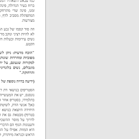
כמו עבאס השאהיד המנומס
ברווז בעיר הגדולה, פי
זמנו, פינה שדי מתרחק
המתפתלת מסביב לדף, ת
מצורעות.
וזה סוד קסמו של גבע המ
לא להיות רציני ונוקב מד
נשים עירומות ובעלות 
הקטע.
"הוכח מדעית: ניתן לש
מפוביות ומחרדות שונות,
למקורות שגעונם, על יד
מוגבלים, נשים בלונדי
והרחוקה."
(ידיעה בדויה נוספת של ד
הסטריפים בנושאי דת רא
נונסנס, יש את המעשייה
בתלמידו, בסטריפ אחר ה
כאן?
אנשי הדת, לשיטתו,
היחידה היוצאת בנושא 
בטרוף) מבטאת גם את רצ
לדרוך על מוסר ההשכל 
ותענוגות הגוף הם הדבר
היא המוות. אפילו על ה
הראש וכנראה מיותרת, ל