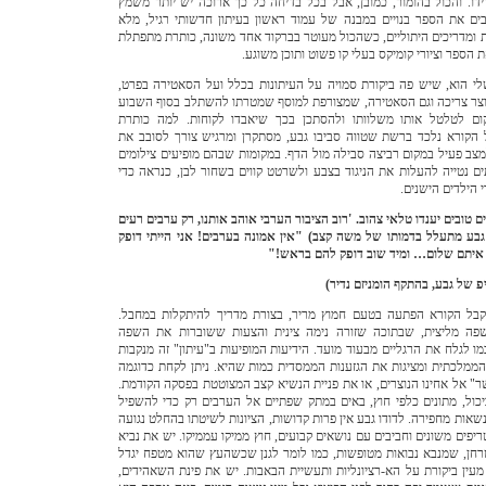
ידו. והכול בהומור, כמובן, אבל בכל בדיחה כל כך ארוכה יש יותר משמץ
ים את הספר בנויים במבנה של עמוד ראשון בעיתון חדשותי רגיל, מלא
ת ומדריכים היתוליים, כשהכול מעוטר בברקוד אחד משונה, כותרת מתפתלת
הספר וציורי קומיקס בעלי קו פשוט ותוכן משוגע.
י הוא, שיש פה ביקורת סמויה על העיתונות בכלל ועל הסאטירה בפרט,
וצר צריכה וגם הסאטירה, שמצורפת למוסף שמטרתו להשתלב בסוף השבוע
ום לטלטל אותו משלוותו ולהסתכן בכך שיאבדו לקוחות. למה כותרת
 הקורא נלכד ברשת שטווה סביבו גבע, מסתקרן ומרגיש צורך לסובב את
צב פעיל במקום רביצה סבילה מול הדף. במקומות שבהם מופיעים צילומים
ים נטייה להעלות את הניגוד בצבע ולשרטט קווים בשחור לבן, כנראה כדי
 הילדים הישנים.
 טובים יענדו טלאי צהוב. 'רוב הציבור הערבי אוהב אותנו, רק ערבים רעים
 גבע מתעלל בדמותו של משה קצב)
"אין אמונה בערבים! אני הייתי דופק
יתם שלום… ומיד שוב דופק להם בראש!"
יפ של גבע, בהתקף הומניזם נדיר)
בל הקורא הפתעה בטעם חמוץ מריר, בצורת מדריך להיתקלות במחבל.
שפה מליצית, שבתוכה שזורה נימה צינית והצעות ששוברות את השפה
ו לגלח את הרגליים מבעוד מועד. הידיעות המופיעות ב"עיתון" זה מנקבות
ממלכתית ומציגות את הגזענות הממסדית כמות שהיא. ניתן לקחת כדוגמה
ר" אל אחינו הנוצרים, או את פניית הנשיא קצב המצוטטת בפסקה הקודמת.
יכול, מתונים כלפי חוץ, באים במתק שפתיים אל הערבים רק כדי להשפיל
שאות מחפירה. לדודו גבע אין פרות קדושות, הציונות לשיטתו בהחלט נגועה
ריפים משונים וחביבים עם נושאים קבועים, חוץ ממיקו עממיקו. יש את נביא
וטרחן, שמנבא נבואות מטופשות, כמו לומר לגנן שכשהעץ שהוא מטפח יגדל
מעין ביקורת על הא-רציונליות ותעשיית הבאבות. יש את פינת השאהידים,