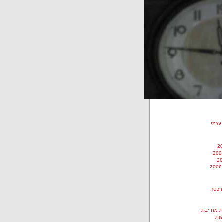
עצמי
יכסה
 מחייבת
ות