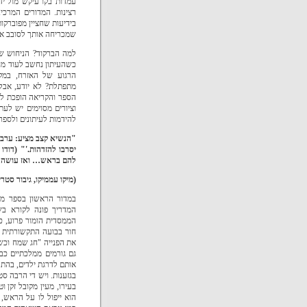
עמדות בקו עיקש מול יד
רצינות.
המדורים המרכיב
בידיעות שחציין מפוברקו
שמכריחה אותך לסובב את 
למה הברקוד? הניחוש של
כשהעיתון נחשב לעוד מ
הרגוע של האזרח, במק
מתפתלת? לא יודע, אבל
הספר והקריאה הופכת למ
וציורים מסוימים יש לעת
להידמות לעיתונים ולספרי
"הנשיא קצב מציע: ערבים
יסרבו להזדהות.'"
(דודו
להם בראש… ואז עושה א
(מיקו עממיקו, גיבור סטר
במדור הראשון בספר מק
המדריך פונה לקורא ב
הממסדית הומור פרוע, כמ
חור בבועה התקשורתית ה
את הפנייה "חג שמח וכש
גם גורמים ממלכתיים כב
אותם לדרגת ילדים, בהתנ
בגזענות.
ויש די הרבה סט
בעירו, מעין מקובל זקן 
הוא ייפול לו על הראש, 