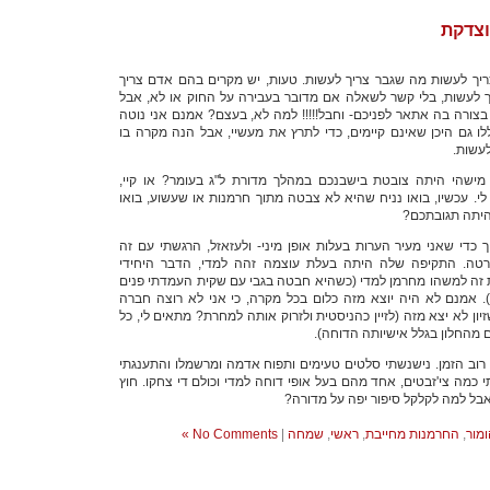
וצדקת
ריך לעשות מה שגבר צריך לעשות. טעות, יש מקרים בהם אדם צריך
לעשות, בלי קשר לשאלה אם מדובר בעבירה על החוק או לא, אבל
צורה בה אתאר לפניכם- וחבל!!!!!
למה לא, בעצם? אמנם אני נוטה
 גם היכן שאינם קיימים, כדי לתרץ את מעשיי, אבל הנה מקרה בו
לעשות.
ישהי היתה צובטת בישבנכם במהלך מדורת ל"ג בעומר? או קיי,
. עכשיו, בואו נניח שהיא לא צבטה מתוך חרמנות או שעשוע, בואו
היתה תגובתכם?
 כדי שאני מעיר הערות בעלות אופן מיני- ולעזאזל, הרגשתי עם זה
חרטה. התקיפה שלה היתה בעלת עוצמה זהה למדי, הדבר היחידי
 זה למשהו מחרמן למדי (כשהיא חבטה בגבי עם שקית העמדתי פנים
). אמנם לא היה יוצא מזה כלום בכל מקרה, כי אני לא רוצה חברה
ון לא יצא מזה (לזיין כהניסטית ולזרוק אותה למחרת? מתאים לי, כל
 מהחלון בגלל אישיותה הדוחה).
י רוב הזמן. נישנשתי סלטים טעימים ותפוח אדמה ומרשמלו והתענגתי
י כמה צי'זבטים, אחד מהם בעל אופי דוחה למדי וכולם די צחקו. חוץ
אבל למה לקלקל סיפור יפה על מדורה?
ומור
,
החרמנות מחייבת
,
ראשי
,
שמחה
|
No Comments »