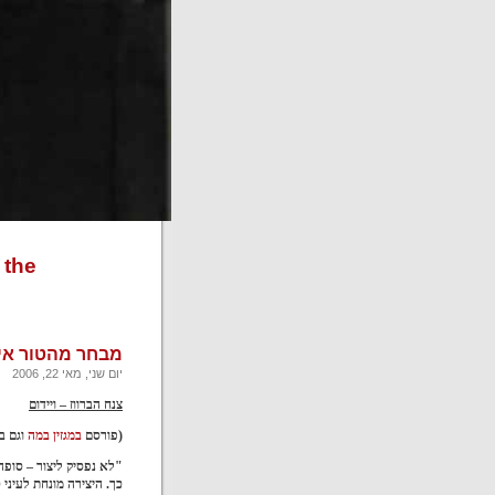
 for the
מבחר מהטור איל
יום שני, מאי 22, 2006
צנח הברווז – ויידום
(פורסם
במגזין במה
וגם ב
"לא נפסיק ליצור – סופה
כך. היצירה מונחת לעיני 