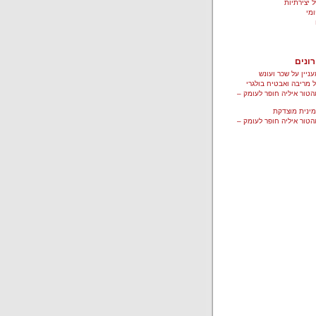
 יצירתיות
ומי
ונים
ניין על שכר ועונש
ל מריבה ואבטיח בולגרי
טור איליה חופר לעומק –
ינית מוצדקת
טור איליה חופר לעומק –