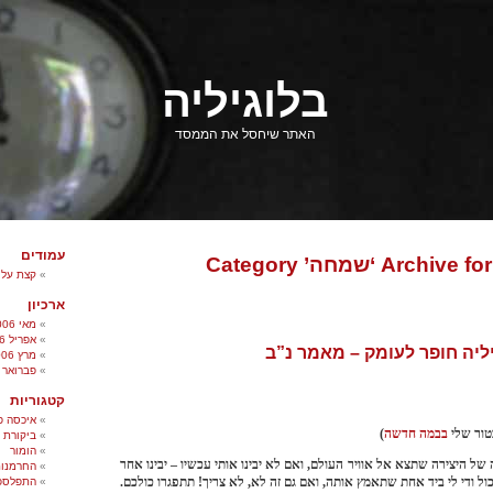
בלוגיליה
האתר שיחסל את הממסד
עמודים
Archive ‘שמחה’ Category
קצת על 
ארכיון
מאי 2006
אפריל 2006
יה חופר לעומק – מאמר נ”ב
מרץ 2006
פברואר 2006
קטגוריות
איכסה פ
טור שלי
בבמה חדשה
)
ביקורת
הומור
 של היצירה שתצא אל אוויר העולם, ואם לא יבינו אותי עכשיו – יבינו אחר
החרמנות
כול ודי לי ביד אחת שתאמץ אותה, ואם גם זה לא, לא צריך! תתפגרו כולכם.
התפלספ